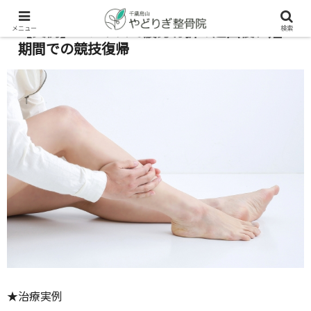
【実例】エレサスで疲労骨折の超回復、短
メニュー
検索
期間での競技復帰
★治療実例