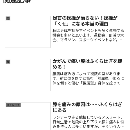
足首の捻挫が治らない！捻挫が
足
「くせ」になる本当の理由
秋は身体を動かすイベントも多く運動する
機会も多いと思います。運動会、部活の大
会、マラソン、スポーツイベントなど。こ
んなときに一番多いケガは足首の捻挫で
す。みなさんこの捻挫を軽くとらえるてい
ますがそれは大間違いです。足の捻挫をし
たとき痛くても...
かがんで痛い腰はふくらはぎを緩
腰
める！
腰痛は痛み方によって複数の型がありま
す。前に体を倒すと傷む「前屈型」後ろに
体を倒すと傷む「後屈型」身体を捻って痛
む「回旋型」それぞれを複合した「混合
型」今回はその中でも腰をかがんだり、靴
下を履いたり、顔を洗うときにでる「前屈
型」の対処方法で...
膝を痛みの原因は……ふくらはぎ
ストレッチ
にある
ランナーや走る競技しているアスリート、
日常生活で階段の上り下りで膝に痛みに悩
みを持つ人は多くいますが、そういう人に