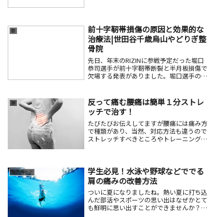
はある共通点があります。それは・・・
「ふくらはぎが固い」です。ふくらはぎが
固い人は膝を痛めやすい、なぜか？それ
は・・・足首が反...
前十字靭帯損傷の原因と効果的な
膝
治療法|世田谷千歳烏山やどりぎ整
骨院
先日、年末のRIZINに参戦予定だった堀口
恭司選手が前十字靭帯断裂と半月板損傷で
欠場する発表がありました。堀口選手の試
合を楽しみにしていた人も残念なニュース
ですね。前十字靭帯の断裂はラクビ―など
のコンタクトスポーツやサッカーやバスケ
反って痛む腰痛は簡単１分ストレ
腰
のように...
ッチで治す！
たびたびお伝えしてますが腰痛には痛み方
で種類があり、当然、対応方法も違うので
ストレッチすべきところやトレーニングを
するところを間違えるとよりひどくなるの
で注意が必要です。今回はそんな腰痛の一
つ腰を反って痛む「後屈型」のケアです。
後屈型腰痛の...
学生必見！水泳や野球などででる
身体のケア
肩の痛みの改善方法
ついに夏になりましたね。熱い夏に打ち込
んだ部活やスポーツの思い出はなぜかとて
も鮮明に思い出すことができませんか？現
在も世界水泳で瀬戸大也選手が活躍したり